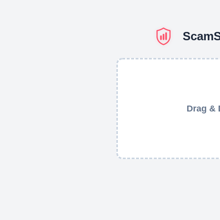
ScamSi
Drag & D